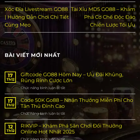
Xóc Đĩa Livestream GO88
Tài Xỉu MD5 GO88 – Khám
| Hướng Dẫn Chơi Chi Tiết
Phá Cơ Chế Độc Đáo
Cùng Mẹo
Chiến Lược Tối Ưu
BÀI VIẾT MỚI NHẤT
Giftcode GO88 Hôm Nay – Ưu Đãi Khủng,
17
Th12
Rủng Rỉnh Cược Lớn
Chức năng bình luận bị tắt
ở
Giftcode
GO88
Code 50K Go88 – Nhận Thưởng Miễn Phí Cho
17
Hôm
Th12
Tân Thủ Đỉnh Cao
Nay
Chức năng bình luận bị tắt
ở
–
Code
Ưu
50K
RIKVIP – Khám Phá Sân Chơi Đổi Thưởng
Đãi
12
Go88
Khủng,
Th12
Online Hot Nhất 2025
–
Rủng
Chức năng bình luận bị tắt
ở
Nhận