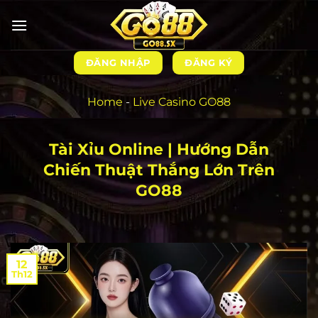
Bỏ
qua
nội
dung
ĐĂNG NHẬP
ĐĂNG KÝ
Home
-
Live Casino GO88
Tài Xỉu Online | Hướng Dẫn
Chiến Thuật Thắng Lớn Trên
GO88
12
Th12