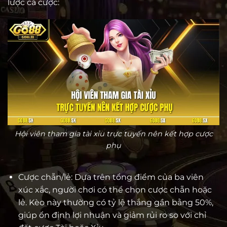
lược cá cược:
Hội viên tham gia tài xỉu trực tuyến nên kết hợp cược
phụ
Cược chẵn/lẻ: Dựa trên tổng điểm của ba viên
xúc xắc, người chơi có thể chọn cược chẵn hoặc
lẻ. Kèo này thường có tỷ lệ thắng gần bằng 50%,
giúp ổn định lợi nhuận và giảm rủi ro so với chỉ