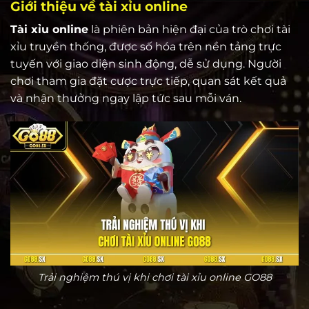
Giới thiệu về tài xỉu online
Tài xỉu online
là phiên bản hiện đại của trò chơi tài
xỉu truyền thống, được số hóa trên nền tảng trực
tuyến với giao diện sinh động, dễ sử dụng. Người
chơi tham gia đặt cược trực tiếp, quan sát kết quả
và nhận thưởng ngay lập tức sau mỗi ván.
Trải nghiệm thú vị khi chơi tài xỉu online GO88