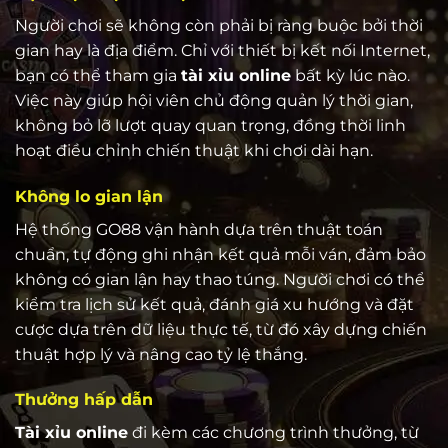
Người chơi sẽ không còn phải bị ràng buộc bởi thời
gian hay là địa điểm. Chỉ với thiết bị kết nối Internet,
bạn có thể tham gia
tài xỉu online
bất kỳ lúc nào.
Việc này giúp hội viên chủ động quản lý thời gian,
không bỏ lỡ lượt quay quan trọng, đồng thời linh
hoạt điều chỉnh chiến thuật khi chơi dài hạn.
Không lo gian lận
Hệ thống GO88 vận hành dựa trên thuật toán
chuẩn, tự động ghi nhận kết quả mỗi ván, đảm bảo
không có gian lận hay thao túng. Người chơi có thể
kiểm tra lịch sử kết quả, đánh giá xu hướng và đặt
cược dựa trên dữ liệu thực tế, từ đó xây dựng chiến
thuật hợp lý và nâng cao tỷ lệ thắng.
Thưởng hấp dẫn
Tài xỉu online
đi kèm các chương trình thưởng, từ