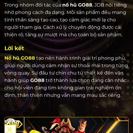
Trong nhóm đối tác của
nổ hũ GO88
, JDB nổi tiếng
nhờ phong cách đa dạng. Mỗi sản phẩm đều mang
tinh thần sáng tạo cao, tạo cảm giác mới lạ cho
người tham gia. Cách xử lý chuyển động được cải
thiện rõ, tăng sự mượt mà cho toàn bộ sản phẩm.
Lời kết
Nổ hũ GO88
tạo nên hành trình giải trí phong phú,
giúp người dùng cảm nhận sự thoải mái trong từng
vòng quay. Sự đầu tư chỉn chu từ thiết kế đến vận
hành giúp
GO88
trở thành lựa chọn đáng cân nhắc
cho hội viên đang tìm không gian trải nghiệm ổn
định, thân thiện nhưng vẫn mang màu sắc riêng.
12