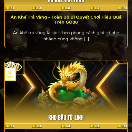
Ăn Khế Trả Vàng – Toàn Bộ Bí Quyết Chơi Hiệu Quả
Trên GO88
Ăn khế trả vàng là slot theo phong cách giải trí nhẹ
nhàng cùng không [...]
12
Th12