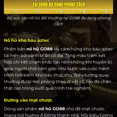
Bộ sưu tập nổ hũ đổi thưởng tại GO88 đa dạng phong
cách
Nổ hũ kho báu aztec
Phiên bản
nổ hũ GO88
lấy cảm hứng kho báu aztec
tái hiện bối cảnh bí ẩn cổ đại. Tông màu trầm kết
hợp chi tiết chạm khắc tạo nên không khí huyền bí,
giúp người chơi cảm giác như bước vào cuộc hành
trình tìm kiếm kho báu thực thụ. Biểu tượng quay
thưởng được mô phỏng theo di vật cổ, tạo độ chân
thật cao trong suốt quá trình trải nghiệm.
Đường vào mạt chược
Dòng sản phẩm
nổ hũ GO88
chủ đề mạt chược
mang hơi hướng Á Đông thanh nhã. Mỗi biểu tượng