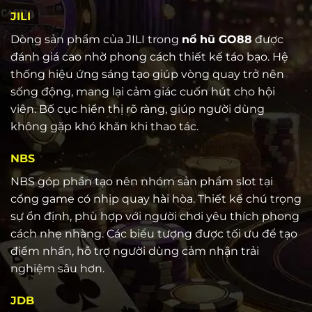
JILI
Dòng sản phẩm của JILI trong
nổ hũ GO88
được
đánh giá cao nhờ phong cách thiết kế táo bạo. Hệ
thống hiệu ứng sáng tạo giúp vòng quay trở nên
sống động, mang lại cảm giác cuốn hút cho hội
viên. Bố cục hiển thị rõ ràng, giúp người dùng
không gặp khó khăn khi thao tác.
NBS
NBS góp phần tạo nên nhóm sản phẩm slot tại
cổng game có nhịp quay hài hòa. Thiết kế chú trọng
sự ổn định, phù hợp với người chơi yêu thích phong
cách nhẹ nhàng. Các biểu tượng được tối ưu để tạo
điểm nhấn, hỗ trợ người dùng cảm nhận trải
nghiệm sâu hơn.
JDB