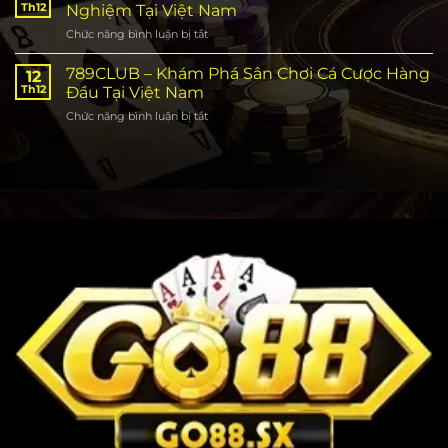
Khám
Phí
Th12
Nghiệm Tại Việt Nam
Phá
Cho
Chức năng bình luận bị tắt
ở
Sân
Tân
HITCLUB
Chơi
Thủ
–
789CLUB – Khám Phá Sân Chơi Cá Cược Hàng
Đổi
12
Đỉnh
Nền
Thưởng
Th12
Đầu Tại Việt Nam
Cao
Tảng
Online
Chức năng bình luận bị tắt
ở
Cá
Hot
789CLUB
Cược
Nhất
–
Đáng
2025
Khám
Trải
Phá
Nghiệm
Sân
Tại
Chơi
Việt
Cá
Nam
Cược
Hàng
Đầu
Tại
Việt
Nam