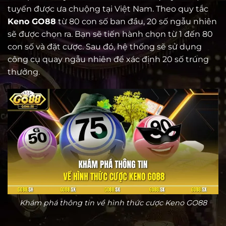
tuyến được ưa chuộng tại Việt Nam. Theo quy tắc
Keno GO88
từ 80 con số ban đầu, 20 số ngẫu nhiên
sẽ được chọn ra. Bạn sẽ tiến hành chọn từ 1 đến 80
con số và đặt cược. Sau đó, hệ thống sẽ sử dụng
công cụ quay ngẫu nhiên để xác định 20 số trúng
thưởng.
Khám phá thông tin về hình thức cược Keno GO88