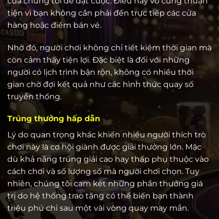
của chúng tôi để đặt cược. Điều này vô cùng thuận
tiện vì bạn không cần phải đến trực tiếp các cửa
hàng hoặc điểm bán vé.
Nhờ đó, người chơi không chỉ tiết kiệm thời gian mà
còn cảm thấy tiện lợi. Đặc biệt là đối với những
người có lịch trình bận rộn, không có nhiều thời
gian chờ đợi kết quả như các hình thức quay số
truyền thống.
Trúng thưởng hấp dẫn
Lý do quan trọng khác khiến nhiều người thích trò
chơi này là cơ hội giành được giải thưởng lớn. Mặc
dù khả năng trúng giải cao hay thấp phụ thuộc vào
cách chơi và số lượng số mà người chơi chọn. Tuy
nhiên, chúng tôi cam kết những phần thưởng giá
trị do hệ thống trao tặng có thể biến bạn thành
triệu phú chỉ sau một vài vòng quay may mắn.