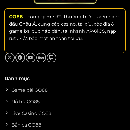
GO88
– cổng game đổi thưởng trực tuyến hàng
đầu Châu Á, cung cấp casino, tài xỉu, xóc đĩa &
game bài cực hấp dẫn, tải nhanh APK/iOS, nạp
rút 24/7, bảo mật an toàn tối ưu.
Danh mục
Game bài GO88
Nỗ hũ GO88
Live Casino GO88
Bắn cá GO88