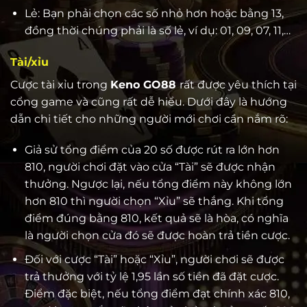
Lẻ: Bạn phải chọn các số nhỏ hơn hoặc bằng 13,
đồng thời chúng phải là số lẻ, ví dụ: 01, 09, 07, 11,…
Tài/xỉu
Cược tài xỉu trong
Keno GO88
rất được yêu thích tại
cổng game và cũng rất dễ hiểu. Dưới đây là hướng
dẫn chi tiết cho những người mới chơi cần nắm rõ:
Giả sử tổng điểm của 20 số được rút ra lớn hơn
810, người chơi đặt vào cửa “Tài” sẽ được nhận
thưởng. Ngược lại, nếu tổng điểm này không lớn
hơn 810 thì người chọn “Xỉu” sẽ thắng. Khi tổng
điểm đúng bằng 810, kết quả sẽ là hòa, có nghĩa
là người chọn cửa đó sẽ được hoàn trả tiền cược.
Đối với cược “Tài” hoặc “Xỉu”, người chơi sẽ được
trả thưởng với tỷ lệ 1,95 lần số tiền đã đặt cược.
Điểm đặc biệt, nếu tổng điểm đạt chính xác 810,