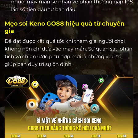
người may mắn sẽ nhận về phần thưởng gấp 108
lần số tiền đầu tư ban đầu.
Mẹo soi Keno GO88 hiệu quả từ chuyên
gia
Để đạt được kết quả tốt khi tham gia, người chơi
không nên chỉ dựa vào may mắn. Sự quan sát, phân
tích và chiến lược phù hợp mới là những yếu tố
giúp bạn duy trì sự ổn định.