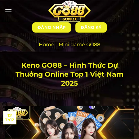
Bỏ
qua
nội
dung
ĐĂNG NHẬP
ĐĂNG KÝ
Home
-
Mini game GO88
Keno GO88 – Hình Thức Dự
Thưởng Online Top 1 Việt Nam
2025
12
Th12