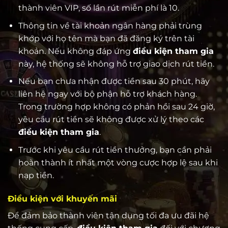
thành viên VIP, số lần rút miễn phí là 10.
Thông tin về tài khoản ngân hàng phải trùng
khớp với họ tên mà bạn đã đăng ký trên tài
khoản. Nếu không đáp ứng
điều kiện tham gia
này, hệ thống sẽ không hỗ trợ giao dịch rút tiền.
Nếu bạn chưa nhận được tiền sau 30 phút, hãy
liên hệ ngay với bộ phận hỗ trợ khách hàng.
Trong trường hợp không có phản hồi sau 24 giờ,
yêu cầu rút tiền sẽ không được xử lý theo các
điều kiện tham gia
.
Trước khi yêu cầu rút tiền thưởng, bạn cần phải
hoàn thành ít nhất một vòng cược hợp lệ sau khi
nạp tiền.
Điều kiện với khuyến mãi
Để đảm bảo thành viên tận dụng tối đa ưu đãi hệ