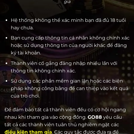
gia
Hệ thống không thể xác minh bạn đã đủ 18 tuổi
hay chưa.
Bạn cung cấp thông tin cá nhân không chính xác
hoặc sử dụng thông tin của người khác để đăng
ký tài khoản.
Thành viên cố gắng đăng nhập nhiều lần với
thông tin không chính xác.
Sử dụng các phần mềm gian lận hoặc các biện
pháp không công bằng để can thiệp vào kết quả
của trò chơi.
Để đảm bảo tất cả thành viên đều có cơ hội ngang
nhau khi tham gia vào cộng đồng.
GO88
yêu cầu
tất cả các thành viên tuân thủ nghiêm ngặt các
điều kiện tham gia
. Các quy tắc được đưa ra để