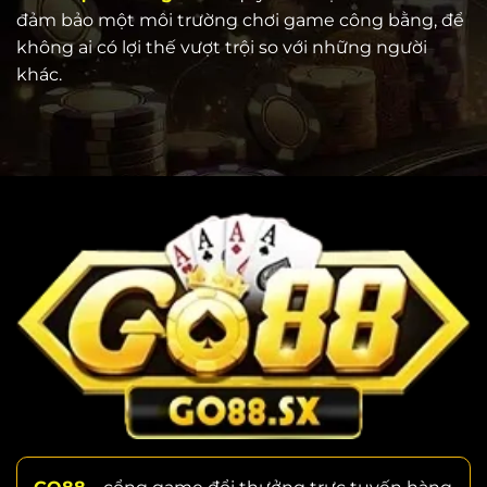
đảm bảo một môi trường chơi game công bằng, để
không ai có lợi thế vượt trội so với những người
khác.