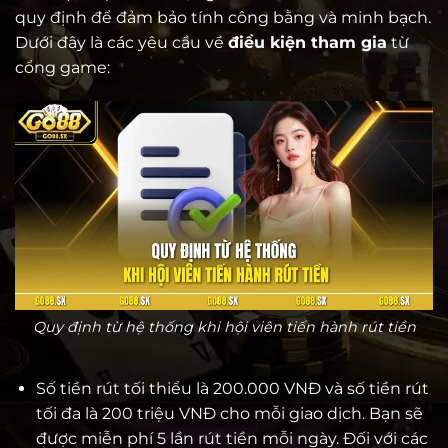
quy định để đảm bảo tính công bằng và minh bạch.
Dưới đây là các yêu cầu về
điều kiện tham gia
từ
cổng game:
Quy định từ hệ thống khi hội viên tiến hành rút tiền
Số tiền rút tối thiểu là 200.000 VNĐ và số tiền rút
tối đa là 200 triệu VNĐ cho mỗi giao dịch. Bạn sẽ
được miễn phí 5 lần rút tiền mỗi ngày. Đối với các