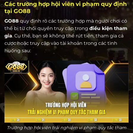
Các trường hợp hội viên vi phạm quy định
tại GO88
GO88
quy định rõ các trường hợp mà người chơi có
thể bị từ chối quyền truy cập trong
điều kiện tham
gia
. Cụ thể, bạn sẽ không thể rút tiền, tham gia cá
cược hoặc truy cập vào tài khoản trong các tình
huống sau:
Trường hợp hội viên trải nghiệm vi phạm quy tắc tham