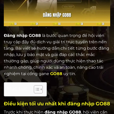
Đăng nhập GO88
là bước quan trọng để hội viên
truy cập đầy đủ dịch vụ giải trí trực tuyến trên nền
tảng. Bài viết sẽ hướng dẫn chi tiết từng bước đăng
nhập, lưu ý bảo mật và giải đáp các thắc mắc
thường gặp, giúp người dùng thực hiện thao tác
nhanh chóng, chính xác và an toàn, nâng cao trải
nghiệm tại cổng gane
GO88
uy tín.
Mục Lục
Điều kiện tối ưu nhất khi đăng nhập GO88
Trước khi thực hiện
đăng nhập GO88
, hội viên cần