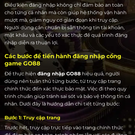
Điều kiện đăng nhập không chỉ đảm bảo an toàn
cho từng cá nhân mà còn giúp hệ thống vận hành
mượt mà, giảm nguy cơ gián đoạn khi truy cập.
Người dùng cần chuẩn bị sẵn thông tin tài khoản,
mật khẩu và các yếu tố xác thực để quá trình đăng
nhập diễn ra thuận lợi.
Các bước để tiến hành đăng nhập cổng
game GO88
Để thực hiện
đăng nhập GO88
hiệu quả, người
dùng nên tuân thủ từng bước, từ truy cập trang
chính thức đến xác thực bảo mật. Việc đi theo quy
trình chuẩn giúp tránh sai sót và bảo vệ thông tin cá
nhân. Dưới đây là hướng dẫn chi tiết từng bước:
Bước 1: Truy cập trang
Trước hết, truy cập trực tiếp vào trang chính thức