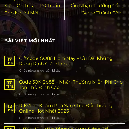
Kiện, Cách Tạo ID Chuẩn
Dẫn Nhận Thưởng Cổng
Cho Người Mới
Game Thành Công
BÀI VIẾT MỚI NHẤT
Giftcode GO88 Hôm Nay – Ưu Đãi Khủng,
17
Th12
Rủng Rỉnh Cược Lớn
Chức năng bình luận bị tắt
ở
Giftcode
GO88
Code 50K Go88 – Nhận Thưởng Miễn Phí Cho
17
Hôm
Th12
Tân Thủ Đỉnh Cao
Nay
Chức năng bình luận bị tắt
ở
–
Code
Ưu
50K
RIKVIP – Khám Phá Sân Chơi Đổi Thưởng
Đãi
12
Go88
Khủng,
Th12
Online Hot Nhất 2025
–
Rủng
Chức năng bình luận bị tắt
ở
Nhận
Rỉnh
RIKVIP
Thưởng
Cược
–
Miễn