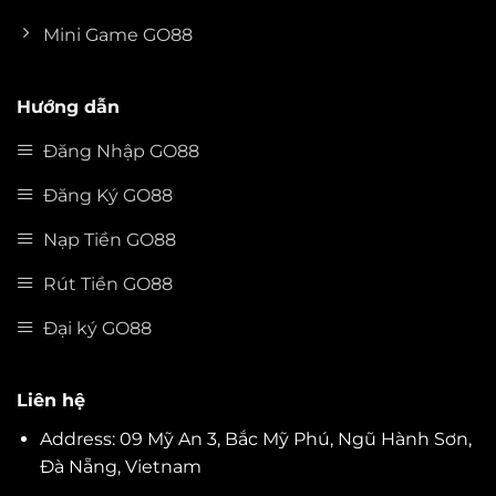
Mini Game GO88
Hướng dẫn
Đăng Nhập GO88
Đăng Ký GO88
Nạp Tiền GO88
Rút Tiền GO88
Đại ký GO88
Liên hệ
Address: 09 Mỹ An 3, Bắc Mỹ Phú, Ngũ Hành Sơn,
Đà Nẵng, Vietnam