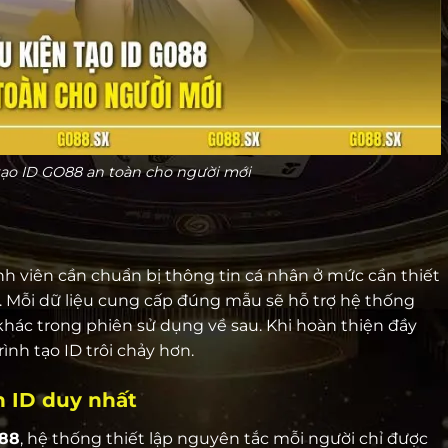
tạo ID GO88 an toàn cho người mới
ành viên cần chuẩn bị thông tin cá nhân ở mức cần thiết
. Mỗi dữ liệu cung cấp đúng mẫu sẽ hỗ trợ hệ thống
khác trong phiên sử dụng về sau. Khi hoàn thiện đầy
ình tạo ID trôi chảy hơn.
n ID duy nhất
88
, hệ thống thiết lập nguyên tắc mỗi người chỉ được