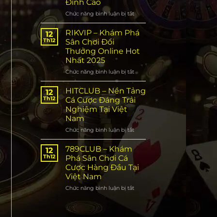
Đỉnh Cao
Ưu
Đãi
Chức năng bình luận bị tắt
ở
Khủng,
Code
Rủng
50K
RIKVIP – Khám Phá
12
Rỉnh
Go88
Th12
Sân Chơi Đổi
Cược
–
Thưởng Online Hot
Lớn
Nhận
Nhất 2025
Thưởng
Miễn
Chức năng bình luận bị tắt
ở
Phí
RIKVIP
Cho
–
HITCLUB – Nền Tảng
12
Tân
Khám
Th12
Cá Cược Đáng Trải
Thủ
Phá
Nghiệm Tại Việt
Đỉnh
Sân
Nam
Cao
Chơi
Đổi
Chức năng bình luận bị tắt
ở
Thưởng
HITCLUB
Online
–
789CLUB – Khám
12
Hot
Nền
Th12
Phá Sân Chơi Cá
Nhất
Tảng
Cược Hàng Đầu Tại
2025
Cá
Việt Nam
Cược
Đáng
Chức năng bình luận bị tắt
ở
Trải
789CLUB
Nghiệm
–
Tại
Khám