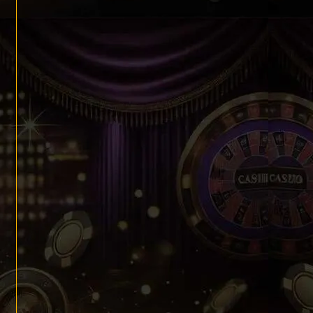
Việt
Phá
Nam
Sân
Chơi
Cá
Cược
Hàng
Đầu
Tại
Việt
Nam