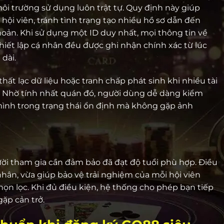
 trường sử dụng luôn trật tự. Quy định này giúp
hội viên, tránh tình trạng tạo nhiều hồ sơ dẫn đến
hoản. Khi sử dụng một ID duy nhất, mọi thông tin về
 thiết lập cá nhân đều được ghi nhận chính xác từ lúc
 dài.
hất lạc dữ liệu hoặc tranh chấp phát sinh khi nhiều tài
. Nhờ tính nhất quán đó, người dùng dễ dàng kiểm
mình trong trạng thái ổn định mà không gặp ảnh
ười tham gia cần đảm bảo đã đạt độ tuổi phù hợp. Điều
nhân, vừa giúp bảo vệ trải nghiệm của mỗi hội viên
chọn lọc. Khi đủ điều kiện, hệ thống cho phép bạn tiếp
ặp cản trở.