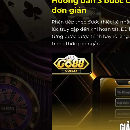
Hướng dẫn 3 bước c
đơn giản
Phần tiếp theo được thiết kế nhằ
lúc truy cập đến khi hoàn tất. Dù
từng bước được trình bày rõ ràng.
trong thời gian ngắn.