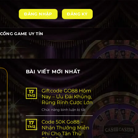
ĐĂNG NHẬP
ĐĂNG KÝ
CỔNG GAME UY TÍN
BÀI VIẾT MỚI NHẤT
Giftcode GO88 Hôm
17
Th12
Nay – Ưu Đãi Khủng,
Rủng Rỉnh Cược Lớn
Chức năng bình luận bị tắt
ở
Giftcode
GO88
Code 50K Go88 –
17
Hôm
Th12
Nhận Thưởng Miễn
Nay
Phí Cho Tân Thủ
–