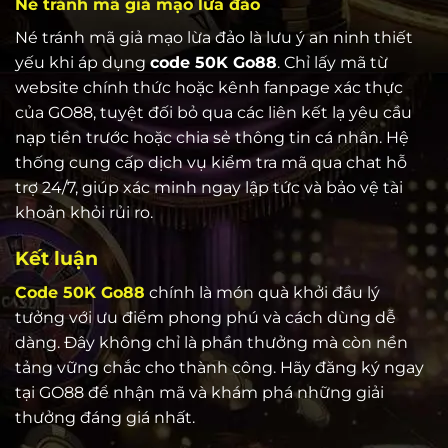
Né tránh mã giả mạo lừa đảo
Né tránh mã giả mạo lừa đảo là lưu ý an ninh thiết
yếu khi áp dụng
code 50K Go88
. Chỉ lấy mã từ
website chính thức hoặc kênh fanpage xác thực
của GO88, tuyệt đối bỏ qua các liên kết lạ yêu cầu
nạp tiền trước hoặc chia sẻ thông tin cá nhân. Hệ
thống cung cấp dịch vụ kiểm tra mã qua chat hỗ
trợ 24/7, giúp xác minh ngay lập tức và bảo vệ tài
khoản khỏi rủi ro.
Kết luận
Code 50K Go88
chính là món quà khởi đầu lý
tưởng với ưu điểm phong phú và cách dùng dễ
dàng. Đây không chỉ là phần thưởng mà còn nền
tảng vững chắc cho thành công. Hãy đăng ký ngay
tại GO88 để nhận mã và khám phá những giải
thưởng đáng giá nhất.