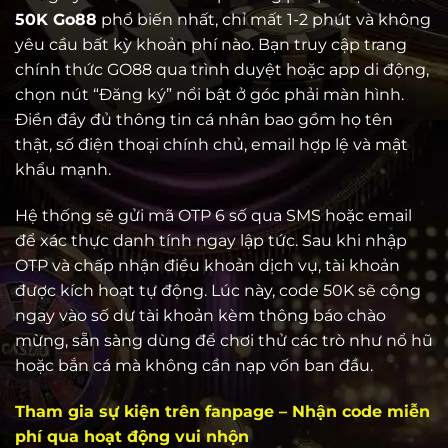
50K Go88
phổ biến nhất, chỉ mất 1-2 phút và không
yêu cầu bất kỳ khoản phí nào. Bạn truy cập trang
chính thức GO88 qua trình duyệt hoặc app di động,
chọn nút “Đăng ký” nổi bật ở góc phải màn hình.
Điền đầy đủ thông tin cá nhân bao gồm họ tên
thật, số điện thoại chính chủ, email hợp lệ và mật
khẩu mạnh.
Hệ thống sẽ gửi mã OTP 6 số qua SMS hoặc email
để xác thực danh tính ngay lập tức. Sau khi nhập
OTP và chấp nhận điều khoản dịch vụ, tài khoản
được kích hoạt tự động. Lúc này, code 50K sẽ cộng
ngay vào số dư tài khoản kèm thông báo chào
mừng, sẵn sàng dùng để chơi thử các trò như nổ hũ
hoặc bắn cá mà không cần nạp vốn ban đầu.
Tham gia sự kiện trên fanpage – Nhận code miễn
phí qua hoạt động vui nhộn