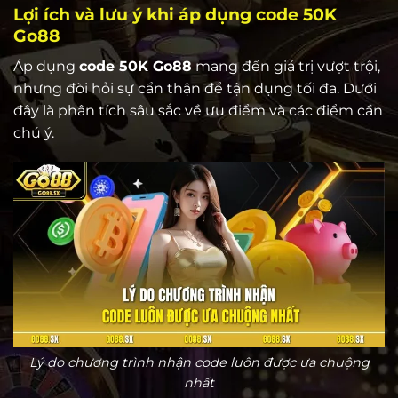
Lợi ích và lưu ý khi áp dụng code 50K
Go88
Áp dụng
code 50K Go88
mang đến giá trị vượt trội,
nhưng đòi hỏi sự cẩn thận để tận dụng tối đa. Dưới
đây là phân tích sâu sắc về ưu điểm và các điểm cần
chú ý.
Lý do chương trình nhận code luôn được ưa chuộng
nhất