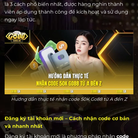
là 3 cách phổ biến nhất, được hàng nghìn thành
viên áp dụng thành công để kích hoạt và sử dụng
ngay lập tức.
Hướng dẫn thực tế nhận code 50K Go88 từ A đến Z
Đăng ký tài khoản mới – Cách nhận code cơ bản
và nhanh nhất
Đăng ký tài khoản mới là phương pháp nhận
code