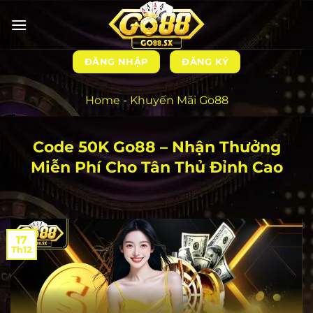
Bỏ
qua
nội
dung
ĐĂNG NHẬP
ĐĂNG KÝ
Home
-
Khuyến Mãi Go88
Code 50K Go88 – Nhận Thưởng
Miễn Phí Cho Tân Thủ Đỉnh Cao
17
Th12