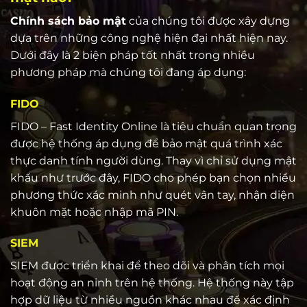
Chính sách bảo mật
của chúng tôi được xây dựng
dựa trên những công nghệ hiện đại nhất hiện nay.
Dưới đây là 2 biện pháp tốt nhất trong nhiều
phương pháp mà chúng tôi đang áp dụng:
FIDO
FIDO – Fast Identity Online là tiêu chuẩn quan trọng
được hệ thống áp dụng để bảo mật quá trình xác
thực danh tính người dùng. Thay vì chỉ sử dụng mật
khẩu như trước đây, FIDO cho phép bạn chọn nhiều
phương thức xác minh như quét vân tay, nhận diện
khuôn mặt hoặc nhập mã PIN.
SIEM
SIEM được triển khai để theo dõi và phân tích mọi
hoạt động an ninh trên hệ thống. Hệ thống này tập
hợp dữ liệu từ nhiều nguồn khác nhau để xác định