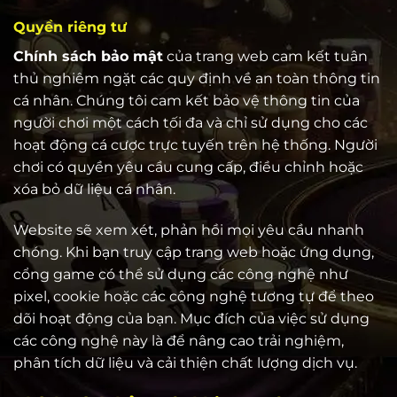
Quyền riêng tư
Chính sách bảo mật
của trang web cam kết tuân
thủ nghiêm ngặt các quy định về an toàn thông tin
cá nhân. Chúng tôi cam kết bảo vệ thông tin của
người chơi một cách tối đa và chỉ sử dụng cho các
hoạt động cá cược trực tuyến trên hệ thống. Người
chơi có quyền yêu cầu cung cấp, điều chỉnh hoặc
xóa bỏ dữ liệu cá nhân.
Website sẽ xem xét, phản hồi mọi yêu cầu nhanh
chóng. Khi bạn truy cập trang web hoặc ứng dụng,
cổng game có thể sử dụng các công nghệ như
pixel, cookie hoặc các công nghệ tương tự để theo
dõi hoạt động của bạn. Mục đích của việc sử dụng
các công nghệ này là để nâng cao trải nghiệm,
phân tích dữ liệu và cải thiện chất lượng dịch vụ.