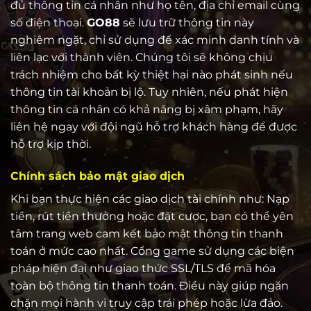
đủ thông tin cá nhân như họ tên, địa chỉ email cùng
số điện thoại.
GO88
sẽ lưu trữ thông tin này
nghiêm ngặt, chỉ sử dụng để xác minh danh tính và
liên lạc với thành viên. Chúng tôi sẽ không chịu
trách nhiệm cho bất kỳ thiệt hại nào phát sinh nếu
thông tin tài khoản bị lộ. Tuy nhiên, nếu phát hiện
thông tin cá nhân có khả năng bị xâm phạm, hãy
liên hệ ngay với đội ngũ hỗ trợ khách hàng để được
hỗ trợ kịp thời.
Chính sách bảo mật giao dịch
Khi bạn thực hiện các giao dịch tài chính như: Nạp
tiền, rút ​​tiền thưởng hoặc đặt cược, bạn có thể yên
tâm trang web cam kết bảo mật thông tin thanh
toán ở mức cao nhất. Cổng game sử dụng các biện
pháp hiện đại như giao thức SSL/TLS để mã hóa
toàn bộ thông tin thanh toán. Điều này giúp ngăn
chặn mọi hành vi truy cập trái phép hoặc lừa đảo.