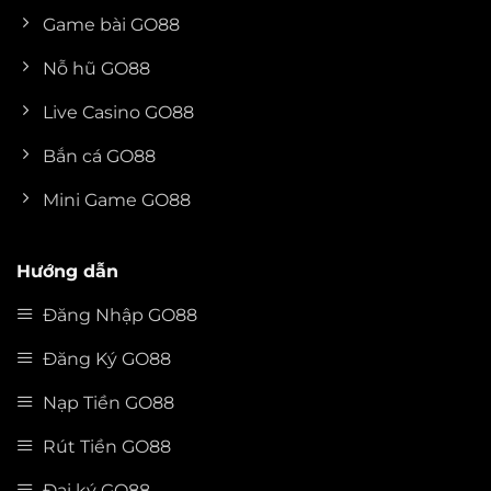
Game bài GO88
Nỗ hũ GO88
Live Casino GO88
Bắn cá GO88
Mini Game GO88
Hướng dẫn
Đăng Nhập GO88
Đăng Ký GO88
Nạp Tiền GO88
Rút Tiền GO88
Đại ký GO88