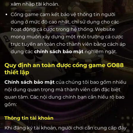
xâm nhập tài khoản.
Cổng game cam kết bảo vệ thông tin người
dùng ở mức độ cao nhất, chỉ sử dụng cho các
hoạt động cá cược trong hệ thống. Website
mong muốn xây dựng một môi trường cá cược
trực tuyến an toàn cho thành viên bằng cách áp
dụng các
chính sách bảo mật
nghiêm ngặt.
Quy định an toàn được cổng game GO88
thiết lập
Chính sách bảo mật
của chúng tôi bao gồm nhiều
nội dung quan trọng mà thành viên cần đặc biệt
quan tâm. Các nội dung chính bạn cần hiểu rõ bao
gồm:
Thông tin tài khoản
Khi đăng ký tài khoản, người chơi cần cung cấp đầy