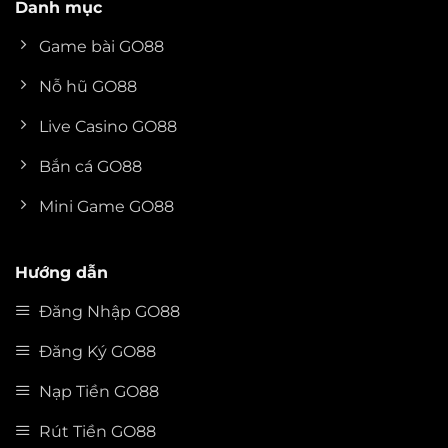
Danh mục
Game bài GO88
Nỗ hũ GO88
Live Casino GO88
Bắn cá GO88
Mini Game GO88
Hướng dẫn
Đăng Nhập GO88
Đăng Ký GO88
Nạp Tiền GO88
Rút Tiền GO88