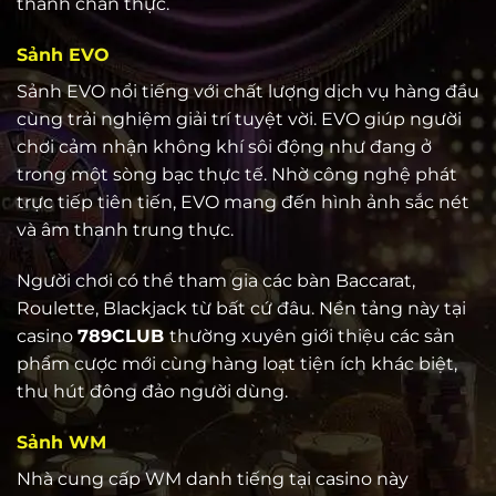
thanh chân thực.
Sảnh EVO
Sảnh EVO nổi tiếng với chất lượng dịch vụ hàng đầu
cùng trải nghiệm giải trí tuyệt vời. EVO giúp người
chơi cảm nhận không khí sôi động như đang ở
trong một sòng bạc thực tế. Nhờ công nghệ phát
trực tiếp tiên tiến, EVO mang đến hình ảnh sắc nét
và âm thanh trung thực.
Người chơi có thể tham gia các bàn Baccarat,
Roulette, Blackjack từ bất cứ đâu. Nền tảng này tại
casino
789CLUB
thường xuyên giới thiệu các sản
phẩm cược mới cùng hàng loạt tiện ích khác biệt,
thu hút đông đảo người dùng.
Sảnh WM
Nhà cung cấp WM danh tiếng tại casino này