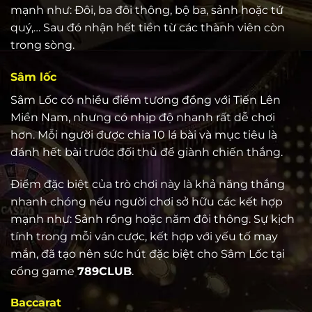
mạnh như: Đôi, ba đôi thông, bộ ba, sảnh hoặc tứ
quý,… Sau đó nhận hết tiền từ các thành viên còn
trong sòng.
Sâm lốc
Sâm Lốc có nhiều điểm tương đồng với Tiến Lên
Miền Nam, nhưng có nhịp độ nhanh rất dễ chơi
hơn. Mỗi người được chia 10 lá bài và mục tiêu là
đánh hết bài trước đối thủ để giành chiến thắng.
Điểm đặc biệt của trò chơi này là khả năng thắng
nhanh chóng nếu người chơi sở hữu các kết hợp
mạnh như: Sảnh rồng hoặc năm đôi thông. Sự kịch
tính trong mỗi ván cược, kết hợp với yếu tố may
mắn, đã tạo nên sức hút đặc biệt cho Sâm Lốc tại
cổng game
789CLUB
.
Baccarat