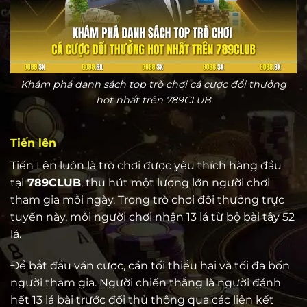
Khám phá danh sách top trò chơi cá cược đổi thưởng
hot nhất trên 789CLUB
Tiến lên
Tiến Lên luôn là trò chơi được yêu thích hàng đầu
tại
789CLUB
, thu hút một lượng lớn người chơi
tham gia mỗi ngày. Trong trò chơi đổi thưởng trực
tuyến này, mỗi người chơi nhận 13 lá từ bộ bài tây 52
lá.
Để bắt đầu ván cược, cần tối thiểu hai và tối đa bốn
người tham gia. Người chiến thắng là người đánh
hết 13 lá bài trước đối thủ thông qua các liên kết